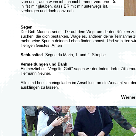
von uns , auch wenn ich ihn nicht immer verstehe. Du
hilfst mir glauben, dass ER mit mir unterwegs ist,
verborgen und doch ganz nah.
Segen
Der Gott Mariens sei mit Dir auf dem Weg, um dir den Rücken z
suchen, die dich bestärken. Wage es, anderen deine Teilnahme z
mehr seine Spur in deinem Leben finden kannst. Und so bitten 
Heiligen Geistes. Amen
Schlusslied
: Segne du Maria, 1. und 2. Strophe
Vermeldungen und Dank
Ein herzliches "Vergelts Gott" sagen wir der Indersdorfer Zither
Hermann Neuner.
Alle sind herzlich eingeladen im Anschluss an die Andacht vor d
ausklingen zu lassen.
W
erne