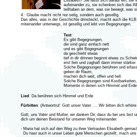
Elisabeth? Sie lässt sich darauf ein, sie 
aufeinander zu, sie schenken sich das Al
teilhaben an dem, was sie bewegt, was s
4.: Glaube macht nicht nur selig, sondern auch gesellig.
Das alles, was in der Geschichte drinsteckt, macht auch die KLB: 
miteinander unterwegs, ist gesellig und lebt von Begegnungen.
Text
:
Es gibt Begegnungen,
die sind ganz einfach nett
und es gibt Begegnungen
da geschieht etwas
tief in dir drinnen beginnt etwas zu Schw
erst fein und zaghaft dann immer stärker.
Solche Begegnungen berühren und erfass
geben dir Raum,
machen dich weit, offen und hell.
Solche Begegnungen sind Kostbarkeiten,
Momente in denen sich Himmel und Erde 
Lied
: Da berühren sich Himmel und Erde
Fürbitten
: (Antwortruf: Gott unser Vater …. Wir bitten dich erhöre
Gott, uns Vater und Mutter, wir danken Dir, dass du bei uns bis
dich um deinen Beistand für unseren Weg miteinander.
- Maria hat sich auf den Weg zu ihrer Vertrauten Elisabeth gemac
Du hast auch in unser Leben gute Menschen gestellt, mach uns da