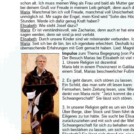
schon alt. Ich muss meinen Weg als Frau und bald als Mutter ganz
bei deinem Gruß vor Freude in meinem Leib gehüpft, denn auch du 
Maria
: Manchmal bin ich voll Freude, manchmal voll Unsicherheit.
unmöglich ist. Mir sagte der Engel, mein Kind wird "Sohn des H
Stunden. Werde ich dafür genug Kraft haben?
Elisabeth
: Wie steht Josef dazu?
Maria
: Er ist verständnisvoll, wie Zacharias, denn auch er hat e
sagen werden, denn wir sind ja erst verlobt.
Elisabeth
: Durch unsere Kinder sind wir miteinander verbunden. Ic
Maria
: Seit ich bei dir bin, bin ich irgendwie erleichtert. Deshalb
überraschende Erfahrungen mit Gott gemacht haben. Lied: Magnif
Impulse
zum Thema Begegnung (von Past
Der Besuch Marias bei Elisabeth ist viel 
1. Unsere Religion ist dezentral.
Maria lebt in einem Provinznest in Galilä
einem Stall, Marias beschwerlicher Fußma
2. Es geht darum, sich stören zu lassen.
Ein Schild, das man sehr oft lesen kan
Fernsehen, beim Zeitung lesen, usw. Wie 
denkt von Maria nicht: "Jetzt kommt die
Schwangerschaft!" Sie lässt sich stören.
3. In unserer Religion geht es um ein Unt
Über Berge, über Stock und Stein führt d
Eiligeres zu tun hätte. Sie sucht bei Elis
zurückzuziehen und mit sich und der Welt 
Schwangerschaft für sich zu behalten un
sich bestärken zu lassen, um sich von ihr