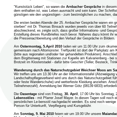
"Kunststück Leben", so waren die
Arnbacher Gespräche
in diesem 
dem enthalten ist, was Leben ausmacht und sein kann. Der Schrifts
günstigen wie den ungünstigen - zum bestmöglichen zu machen, dari
Die ersten beiden Abende der 25. Arnbacher Gespräche waren ein gr
sterben" mit Dr. Thomas Binsack wurden jeweils von über 60 Teiln
abschreckend, es zeigte sich, dass großer Informations- und Gesprä
Erstellung dieses Rundbriefes noch bevor. Näheres dazu könnt ihr w
die Pressenachbereitung und den Verlauf der Gespräche in Bildern.
Am
Ostermontag, 5.April 2010
laden wir um 11.00 Uhr zum ökumeni
gemeinsam nach Altomünster. Treffpunkt ist dort der Parkplatz am 
(bitte aus regionalen und/oder fair gehandelten Produkten). Ansch
dem Birgittenweg mit Stationen zur Kapelle am Kalvarienberg - bei 
Brotzeit im Klosterstadel - dafür bitte Geschirr (Teller, Besteck, Tr
Wanderung durch das Naturschutzgebiet Weichser Moos am Sam
Wir treffen uns um 13.30 Uhr an der Informationstafel (Abzweigung
Landschaftspflegeverband wird uns durch das Naturschutzgebiet füh
oder feste Wanderschuhe) und wetterfeste Kleidung anziehen. Anschl
Teilnehmerzahl); Anmeldung bei Werner Götz (08139 6833) erforderli
Die
Oasentage
sind von Freitag,
30. April
, 17.00 Uhr bis Sonntag,
Lebensstiles
- mit Pfarrer Josef Mayer. In diesen Tagen soll noch
persönlichen Le-bensstil nachgedacht werden. Es sind noch wenige P
Person für Unterkunft, Verpflegung und Kursgebühr.
Am
Sonntag, 9. Mai 2010
feiern wir um 19.00 Uhr unsere
Maiandac