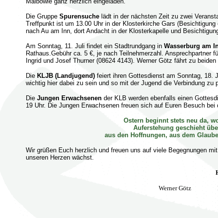
Maibowle ganz herzlich eingeladen.
Die Gruppe
Spurensuche
lädt in der nächsten Zeit zu zwei Veranst
Treffpunkt ist um 13.00 Uhr in der Klosterkirche Gars (Besichtigun
nach Au am Inn, dort Andacht in der Klosterkapelle und Besichtigun
Am Sonntag, 11. Juli findet ein Stadtrundgang in
Wasserburg am I
Rathaus.Gebühr ca. 5 €, je nach Teilnehmerzahl. Ansprechpartner fü
Ingrid und Josef Thurner (08624 4143). Werner Götz fährt zu beiden 
Die
KLJB (Landjugend)
feiert ihren Gottesdienst am Sonntag, 18.
wichtig hier dabei zu sein und so mit der Jugend die Verbindung zu 
Die
Jungen Erwachsenen
der KLB werden ebenfalls einen Gottesdi
19 Uhr. Die Jungen Erwachsenen freuen sich auf Euren Besuch bei 
Ostern beginnt stets neu da, 
Auferstehung geschieht übe
aus den Hoffnungen, aus dem Glaube
Wir grüßen Euch herzlich und freuen uns auf viele Begegnungen mit
unseren Herzen wächst.
Werner Götz Liese