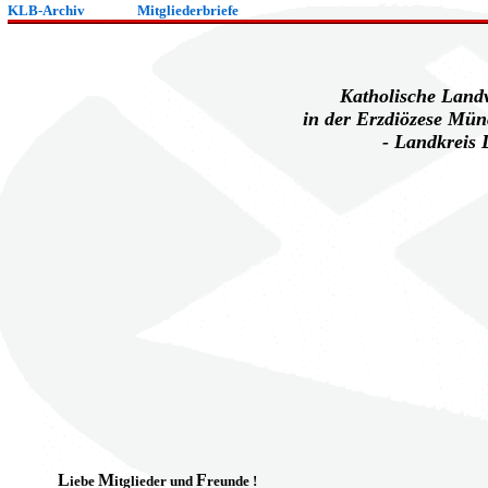
KLB-Archiv
Mitgliederbriefe
Katholische Land
in der Erzdiözese Mün
- Landkreis 
L
M
F
iebe
itglieder und
reunde !