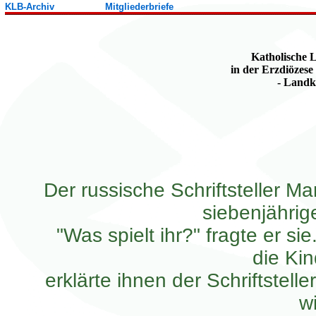
KLB-Archiv
Mitgliederbriefe
Katholische
in der Erzdiözes
- Landk
Der russische Schriftsteller M
siebenjährig
"Was spielt ihr?" fragte er si
die Kin
erklärte ihnen der Schriftstell
w