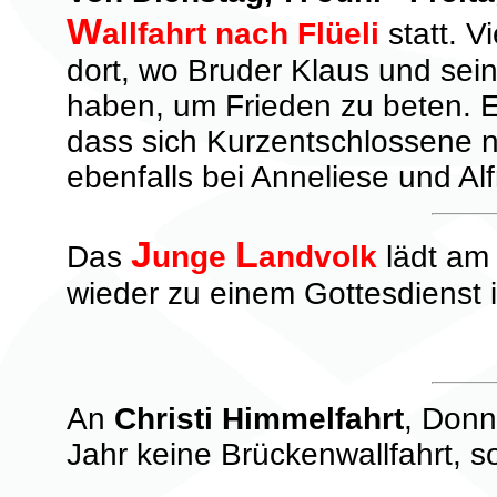
W
allfahrt nach Flüeli
statt. Vi
dort, wo Bruder Klaus und sei
haben, um Frieden zu beten. Es
dass sich Kurzentschlossene 
ebenfalls bei Anneliese und A
J
L
Das
unge
andvolk
lädt am
wieder zu einem Gottesdienst i
An
Christi Himmelfahrt
, Donn
Jahr keine Brückenwallfahrt, s