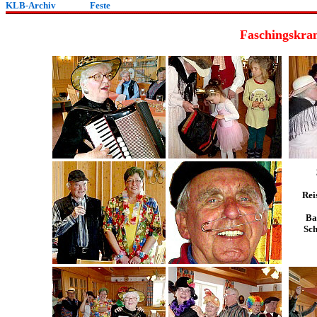
KLB-Archiv
Feste
Faschingskra
Rei
Ba
Sc